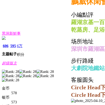
鵬威休閑
小編點評
羅湖京基一百
乾蒸房、足浴
黑洞新鮮事
场所地址
606
595
6万
深圳市羅湖區
主题
帖子
积分
步行路綫
超级版主
大劇院地鐵站
客服圆头
Circle He
金币
578
Circle He
银币
573