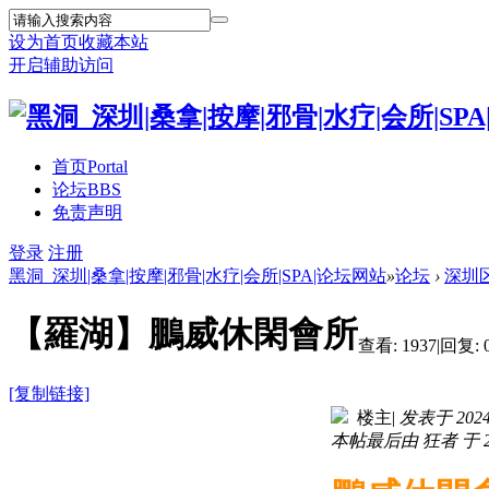
设为首页
收藏本站
开启辅助访问
首页
Portal
论坛
BBS
免责声明
登录
注册
黑洞_深圳|桑拿|按摩|邪骨|水疗|会所|SPA|论坛网站
»
论坛
›
深圳
【羅湖】鵬威休閑會所
查看:
1937
|
回复:
[复制链接]
楼主
|
发表于 2024-1
本帖最后由 狂者 于 202