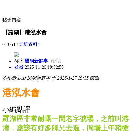
帖子内容
【羅湖】港泓水會
0
1064
#会所资料#
楼主
黑洞新鮮事
看全部
收藏
2025-11-26 18:32:55
本帖最后由 黑洞新鮮事 于 2026-1-27 19:15 编辑
港泓水會
小編點評
羅湖區非常耐嘅一間老字號場，之前叫港
濤，應該有好多師兄去過，間場上年稍微